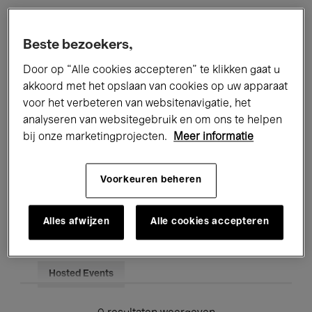
Alle evenementen
Concerten
Beste bezoekers,
Tentoonstellingen
Films
Door op “Alle cookies accepteren” te klikken gaat u
akkoord met het opslaan van cookies op uw apparaat
Performances
Lezingen & Debatten
voor het verbeteren van websitenavigatie, het
analyseren van websitegebruik en om ons te helpen
Jazz
Klassieke Muziek
Global Music
bij onze marketingprojecten.
Meer informatie
Elektronische Muziek
Voorkeuren beheren
Voor iedereen
Kids’ Palace
Alles afwijzen
Alle cookies accepteren
Onderwijs
Rondleidingen
Hosted Events