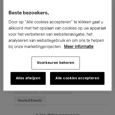
Alle evenementen
Concerten
Beste bezoekers,
Tentoonstellingen
Films
Door op “Alle cookies accepteren” te klikken gaat u
akkoord met het opslaan van cookies op uw apparaat
Performances
Lezingen & Debatten
voor het verbeteren van websitenavigatie, het
analyseren van websitegebruik en om ons te helpen
Jazz
Klassieke Muziek
Global Music
bij onze marketingprojecten.
Meer informatie
Elektronische Muziek
Voorkeuren beheren
Voor iedereen
Kids’ Palace
Alles afwijzen
Alle cookies accepteren
Onderwijs
Rondleidingen
Hosted Events