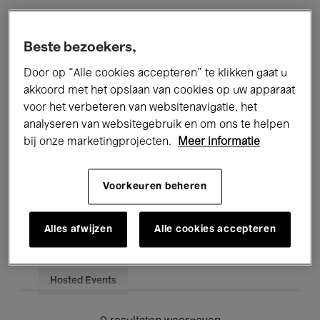
Alle evenementen
Concerten
Beste bezoekers,
Tentoonstellingen
Films
Door op “Alle cookies accepteren” te klikken gaat u
akkoord met het opslaan van cookies op uw apparaat
Performances
Lezingen & Debatten
voor het verbeteren van websitenavigatie, het
analyseren van websitegebruik en om ons te helpen
Jazz
Klassieke Muziek
Global Music
bij onze marketingprojecten.
Meer informatie
Elektronische Muziek
Voorkeuren beheren
Voor iedereen
Kids’ Palace
Alles afwijzen
Alle cookies accepteren
Onderwijs
Rondleidingen
Hosted Events