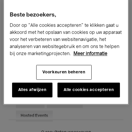
Alle evenementen
Concerten
Beste bezoekers,
Tentoonstellingen
Films
Door op “Alle cookies accepteren” te klikken gaat u
akkoord met het opslaan van cookies op uw apparaat
Performances
Lezingen & Debatten
voor het verbeteren van websitenavigatie, het
analyseren van websitegebruik en om ons te helpen
Jazz
Klassieke Muziek
Global Music
bij onze marketingprojecten.
Meer informatie
Elektronische Muziek
Voorkeuren beheren
Voor iedereen
Kids’ Palace
Alles afwijzen
Alle cookies accepteren
Onderwijs
Rondleidingen
Hosted Events