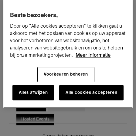
Alle evenementen
Concerten
Beste bezoekers,
Tentoonstellingen
Films
Door op “Alle cookies accepteren” te klikken gaat u
akkoord met het opslaan van cookies op uw apparaat
Performances
Lezingen & Debatten
voor het verbeteren van websitenavigatie, het
analyseren van websitegebruik en om ons te helpen
Jazz
Klassieke Muziek
Global Music
bij onze marketingprojecten.
Meer informatie
Elektronische Muziek
Voorkeuren beheren
Voor iedereen
Kids’ Palace
Alles afwijzen
Alle cookies accepteren
Onderwijs
Rondleidingen
Hosted Events