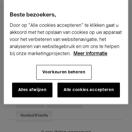
Alle evenementen
Concerten
Beste bezoekers,
Tentoonstellingen
Films
Door op “Alle cookies accepteren” te klikken gaat u
akkoord met het opslaan van cookies op uw apparaat
Performances
Lezingen & Debatten
voor het verbeteren van websitenavigatie, het
analyseren van websitegebruik en om ons te helpen
Jazz
Klassieke Muziek
Global Music
bij onze marketingprojecten.
Meer informatie
Elektronische Muziek
Voorkeuren beheren
Voor iedereen
Kids’ Palace
Alles afwijzen
Alle cookies accepteren
Onderwijs
Rondleidingen
Hosted Events