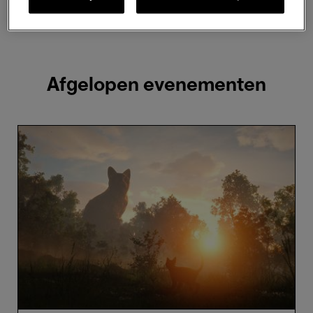
2 resultaten weergeven
Afgelopen evenementen
Flow
-
Gints
Zilbalodis