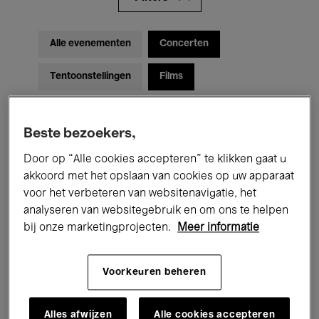
Alle evenementen
Concerten
Tentoonstellingen
Films
Performances
Lezingen & Debatten
Beste bezoekers,
Jazz
Klassieke Muziek
Global Music
Door op “Alle cookies accepteren” te klikken gaat u
Elektronische Muziek
akkoord met het opslaan van cookies op uw apparaat
voor het verbeteren van websitenavigatie, het
analyseren van websitegebruik en om ons te helpen
bij onze marketingprojecten.
Meer informatie
Voor iedereen
Kids’ Palace
Onderwijs
Rondleidingen
Voorkeuren beheren
Hosted Events
Alles afwijzen
Alle cookies accepteren