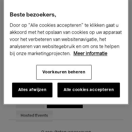
Alle evenementen
Concerten
Beste bezoekers,
Tentoonstellingen
Films
Door op “Alle cookies accepteren” te klikken gaat u
akkoord met het opslaan van cookies op uw apparaat
Performances
Lezingen & Debatten
voor het verbeteren van websitenavigatie, het
analyseren van websitegebruik en om ons te helpen
Jazz
Klassieke Muziek
Global Music
bij onze marketingprojecten.
Meer informatie
Elektronische Muziek
Voorkeuren beheren
Voor iedereen
Kids’ Palace
Alles afwijzen
Alle cookies accepteren
Onderwijs
Rondleidingen
Hosted Events