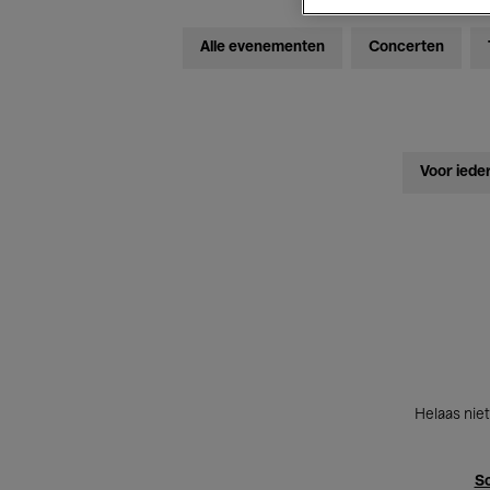
Alle evenementen
Concerten
Voor iede
Helaas niet
Sc