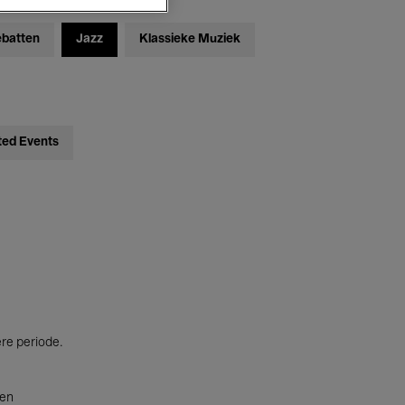
ebatten
Jazz
Klassieke Muziek
ted Events
ere periode.
ten