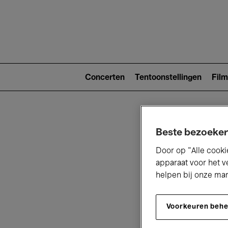
Main
navigat
Main
navigation
Concerten
Tentoonstellingen
Film
(level
2)
Beste bezoeker
Door op “Alle cooki
apparaat voor het v
helpen bij onze ma
V
Voorkeuren beh