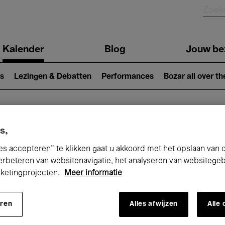
Kalender
Blog
Jouw be
ion
s
Lezingen & Debatten
Performances
Bozar all over th
Nu bij Bozar
s,
es accepteren” te klikken gaat u akkoord met het opslaan van 
erbeteren van websitenavigatie, het analyseren van websitege
rketingprojecten.
Meer informatie
andaag
Komende 7 dagen
Maand
eren
Alles afwijzen
Alle
Dinsdag 09 Juni 2026