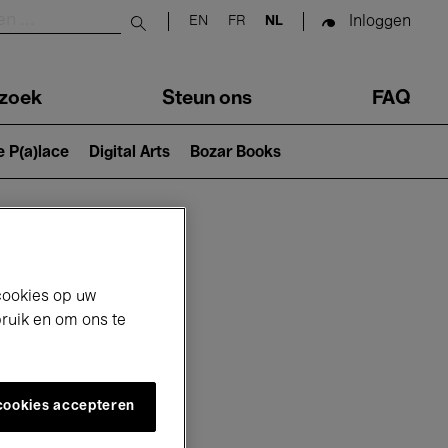
Inloggen
EN
FR
NL
Submit search
zoek
Steun ons
FAQ
e P(a)lace
Digital Arts
Bozar Books
cookies op uw
bruik en om ons te
 cookies accepteren