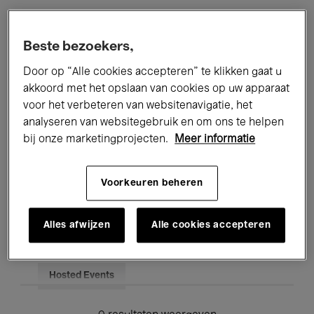
Alle evenementen
Concerten
Beste bezoekers,
Tentoonstellingen
Films
Door op “Alle cookies accepteren” te klikken gaat u
akkoord met het opslaan van cookies op uw apparaat
Performances
Lezingen & Debatten
voor het verbeteren van websitenavigatie, het
analyseren van websitegebruik en om ons te helpen
Jazz
Klassieke Muziek
Global Music
bij onze marketingprojecten.
Meer informatie
Elektronische Muziek
Voorkeuren beheren
Voor iedereen
Kids’ Palace
Alles afwijzen
Alle cookies accepteren
Onderwijs
Rondleidingen
Hosted Events