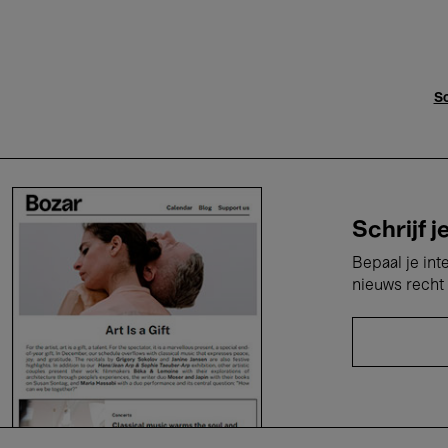
Sc
Schrijf j
Bepaal je int
nieuws recht 