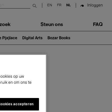
Inloggen
EN
FR
NL
Submit search
zoek
Steun ons
FAQ
e P(a)lace
Digital Arts
Bozar Books
cookies op uw
bruik en om ons te
 cookies accepteren