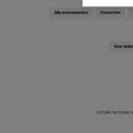
Alle evenementen
Concerten
Voor iede
Ontdek hieronder o