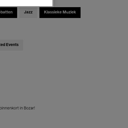
ebatten
Jazz
Klassieke Muziek
ted Events
innenkort in Bozar!