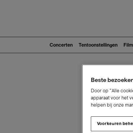
Main
navigat
Main
navigation
Concerten
Tentoonstellingen
Film
(level
2)
Beste bezoeker
Door op “Alle cooki
apparaat voor het v
helpen bij onze ma
V
Voorkeuren beh