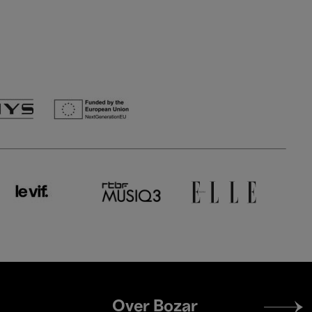
Footer
Over Bozar