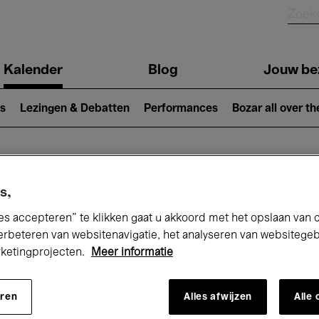
Kalender
Blog
Jouw be
ion
s
Lezingen & Debatten
Performances
Bozar all over th
Nu bij Bozar
s,
es accepteren” te klikken gaat u akkoord met het opslaan van 
erbeteren van websitenavigatie, het analyseren van websitege
rketingprojecten.
Meer informatie
andaag
Komende 7 dagen
Maand
eren
Alles afwijzen
Alle
Dinsdag 09 - Dinsdag 16 Juni 2026