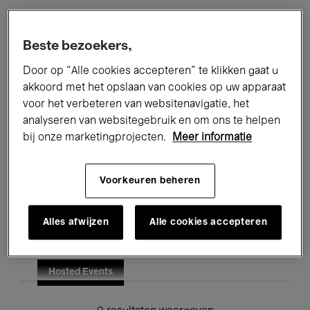
Alle evenementen
Concerten
Beste bezoekers,
Tentoonstellingen
Films
Door op “Alle cookies accepteren” te klikken gaat u
akkoord met het opslaan van cookies op uw apparaat
Performances
Lezingen & Debatten
voor het verbeteren van websitenavigatie, het
analyseren van websitegebruik en om ons te helpen
Jazz
Klassieke Muziek
Global Music
bij onze marketingprojecten.
Meer informatie
Elektronische Muziek
Voorkeuren beheren
Voor iedereen
Kids’ Palace
Alles afwijzen
Alle cookies accepteren
Onderwijs
Rondleidingen
Hosted Events