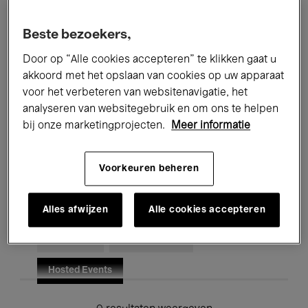
Alle evenementen
Concerten
Beste bezoekers,
Tentoonstellingen
Films
Door op “Alle cookies accepteren” te klikken gaat u
akkoord met het opslaan van cookies op uw apparaat
Performances
Lezingen & Debatten
voor het verbeteren van websitenavigatie, het
analyseren van websitegebruik en om ons te helpen
Jazz
Klassieke Muziek
Global Music
bij onze marketingprojecten.
Meer informatie
Elektronische Muziek
Voorkeuren beheren
Voor iedereen
Kids’ Palace
Alles afwijzen
Alle cookies accepteren
Onderwijs
Rondleidingen
Hosted Events