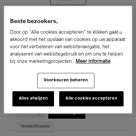
Alle evenementen
Concerten
Beste bezoekers,
Door op “Alle cookies accepteren” te klikken gaat u
Tentoonstellingen
Films
akkoord met het opslaan van cookies op uw apparaat
Performances
Lezingen & Debatten
voor het verbeteren van websitenavigatie, het
analyseren van websitegebruik en om ons te helpen
Jazz
Klassieke Muziek
Global Music
bij onze marketingprojecten.
Meer informatie
Elektronische Muziek
Voorkeuren beheren
Alles afwijzen
Alle cookies accepteren
Voor iedereen
Kids’ Palace
Onderwijs
Rondleidingen
Hosted Events