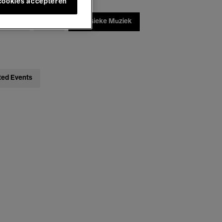
 cookies accepteren
ebatten
Jazz
Klassieke Muziek
ted Events