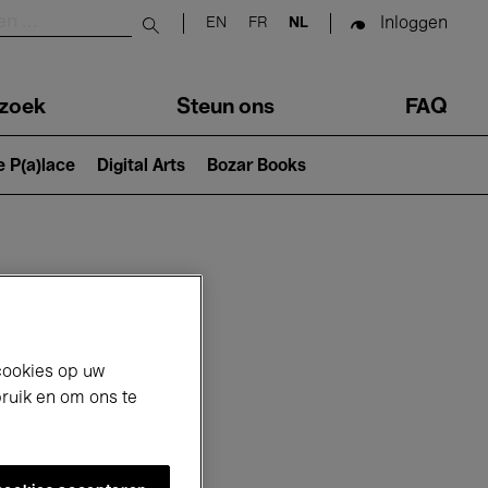
Inloggen
EN
FR
NL
Submit search
zoek
Steun ons
FAQ
e P(a)lace
Digital Arts
Bozar Books
cookies op uw
bruik en om ons te