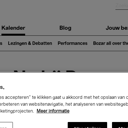
Kalender
Blog
Jouw be
ion
s
Lezingen & Debatten
Performances
Bozar all over th
Nu bij Bozar
s,
es accepteren” te klikken gaat u akkoord met het opslaan van 
erbeteren van websitenavigatie, het analyseren van websitege
andaag
Komende 7 dagen
Maand
rketingprojecten.
Meer informatie
Vrijdag 12 - Vrijdag 19 Juni 2026