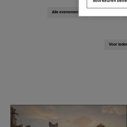
Voorkeuren beh
Alle evenementen
Concerten
Voor iede
Flow
-
Gints
Zilbalodis