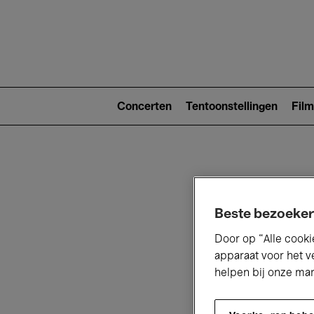
Main
navigat
Main
navigation
Concerten
Tentoonstellingen
Film
(level
2)
Beste bezoeker
Door op “Alle cooki
apparaat voor het v
V
helpen bij onze ma