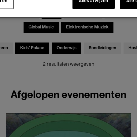
eren
Alles afwijzen
Alle
Tentoonstellingen
Films
Performances
Lezingen & D
Global Music
Elektronische Muziek
reen
Kids’ Palace
Onderwijs
Rondleidingen
Hos
2 resultaten weergeven
Afgelopen evenementen
Ponyo
-
Hayao
Miyazaki