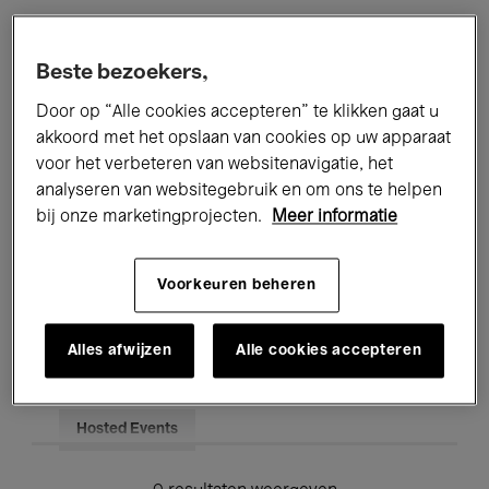
Alle evenementen
Concerten
Beste bezoekers,
Tentoonstellingen
Films
Door op “Alle cookies accepteren” te klikken gaat u
akkoord met het opslaan van cookies op uw apparaat
Performances
Lezingen & Debatten
voor het verbeteren van websitenavigatie, het
analyseren van websitegebruik en om ons te helpen
Jazz
Klassieke Muziek
Global Music
bij onze marketingprojecten.
Meer informatie
Elektronische Muziek
Voorkeuren beheren
Voor iedereen
Kids’ Palace
Alles afwijzen
Alle cookies accepteren
Onderwijs
Rondleidingen
Hosted Events