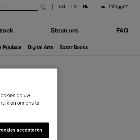
Inloggen
EN
FR
NL
Submit search
zoek
Steun ons
FAQ
e P(a)lace
Digital Arts
Bozar Books
cookies op uw
bruik en om ons te
 cookies accepteren