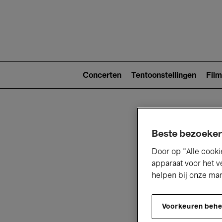
Main
navigat
Main
navigation
Concerten
Tentoonstellingen
Film
(level
2)
Beste bezoeker
Door op “Alle cooki
apparaat voor het v
helpen bij onze ma
V
Voorkeuren beh