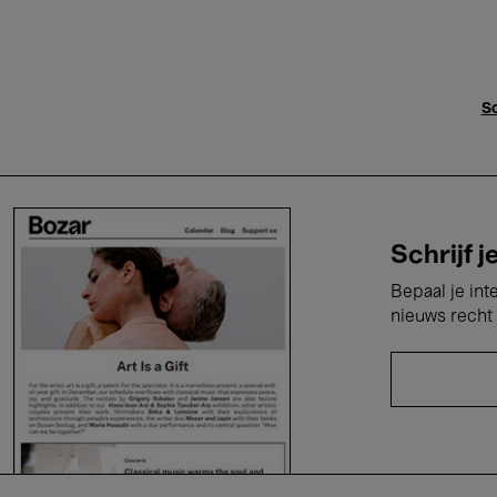
Sc
Schrijf j
Bepaal je int
nieuws recht 