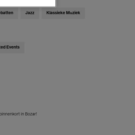
ebatten
Jazz
Klassieke Muziek
ted Events
innenkort in Bozar!