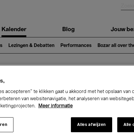
Kalender
Blog
Jouw be
ion
s
Lezingen & Debatten
Performances
Bozar all over th
Nu bij Bozar
s,
es accepteren” te klikken gaat u akkoord met het opslaan van 
erbeteren van websitenavigatie, het analyseren van websitege
rketingprojecten.
Meer informatie
andaag
Komende 7 dagen
Maand
eren
Alles afwijzen
Alle
Vrijdag 12 - Vrijdag 19 Juni 2026