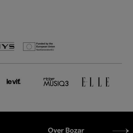
Footer
Over Bozar