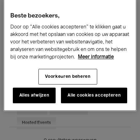
Alle evenementen
Concerten
Beste bezoekers,
Tentoonstellingen
Films
Door op “Alle cookies accepteren” te klikken gaat u
akkoord met het opslaan van cookies op uw apparaat
Performances
Lezingen & Debatten
voor het verbeteren van websitenavigatie, het
analyseren van websitegebruik en om ons te helpen
Jazz
Klassieke Muziek
Global Music
bij onze marketingprojecten.
Meer informatie
Elektronische Muziek
Voorkeuren beheren
Voor iedereen
Kids’ Palace
Alles afwijzen
Alle cookies accepteren
Onderwijs
Rondleidingen
Hosted Events