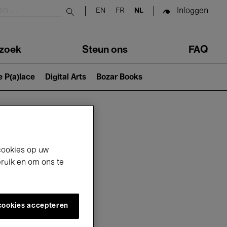
Inloggen
EN
FR
NL
Submit search
zoek
Steun ons
FAQ
e P(a)lace
Digital Arts
Bozar Books
cookies op uw
bruik en om ons te
 cookies accepteren