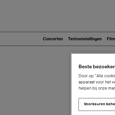
Main
navigat
Main
navigation
Concerten
Tentoonstellingen
Film
(level
2)
Beste bezoeker
Door op “Alle cooki
apparaat voor het v
helpen bij onze ma
V
Voorkeuren beh