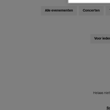
Alle evenementen
Concerten
Voor iede
Helaas niet
Sc