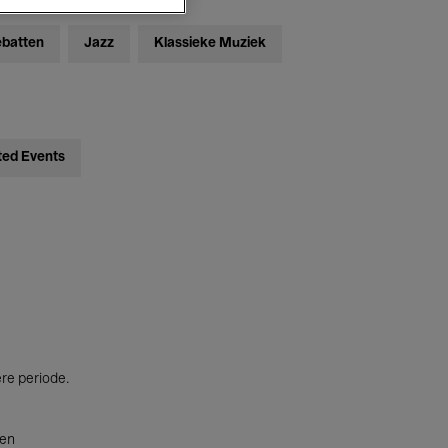
ebatten
Jazz
Klassieke Muziek
ted Events
ere periode.
ten