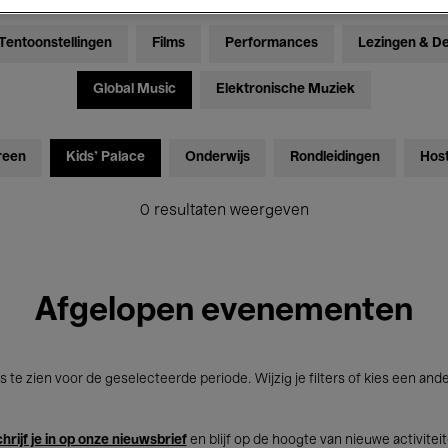
Tentoonstellingen
Films
Performances
Lezingen & D
Global Music
Elektronische Muziek
reen
Kids’ Palace
Onderwijs
Rondleidingen
Hos
0 resultaten weergeven
Afgelopen evenementen
s te zien voor de geselecteerde periode. Wijzig je filters of kies een and
hrijf je in op onze nieuwsbrief
en blijf op de hoogte van nieuwe activitei