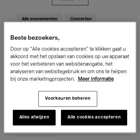
Alle evenementen
Concerten
Tentoonstellingen
Films
Beste bezoekers,
Performances
Lezingen & Debatten
Door op “Alle cookies accepteren” te klikken gaat u
akkoord met het opslaan van cookies op uw apparaat
Jazz
Klassieke Muziek
Global Music
voor het verbeteren van websitenavigatie, het
analyseren van websitegebruik en om ons te helpen
Elektronische Muziek
bij onze marketingprojecten.
Meer informatie
Voorkeuren beheren
Voor iedereen
Kids’ Palace
Onderwijs
Rondleidingen
Alles afwijzen
Alle cookies accepteren
Hosted Events