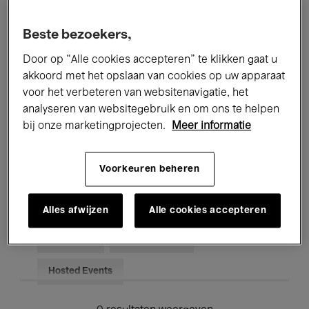
Alle evenementen
Concerten
Beste bezoekers,
Tentoonstellingen
Films
Door op “Alle cookies accepteren” te klikken gaat u
akkoord met het opslaan van cookies op uw apparaat
Performances
Lezingen & Debatten
voor het verbeteren van websitenavigatie, het
analyseren van websitegebruik en om ons te helpen
Jazz
Klassieke Muziek
Global Music
bij onze marketingprojecten.
Meer informatie
Elektronische Muziek
Voorkeuren beheren
Voor iedereen
Kids’ Palace
Alles afwijzen
Alle cookies accepteren
Onderwijs
Rondleidingen
Hosted Events