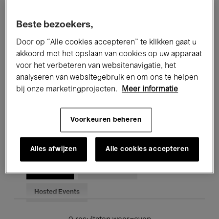
Alle evenementen
Concerten
Beste bezoekers,
Tentoonstellingen
Films
Door op “Alle cookies accepteren” te klikken gaat u
akkoord met het opslaan van cookies op uw apparaat
Performances
Lezingen & Debatten
voor het verbeteren van websitenavigatie, het
analyseren van websitegebruik en om ons te helpen
Jazz
Klassieke Muziek
Global Music
bij onze marketingprojecten.
Meer informatie
Elektronische Muziek
Voorkeuren beheren
Voor iedereen
Kids’ Palace
Alles afwijzen
Alle cookies accepteren
Onderwijs
Rondleidingen
Hosted Events