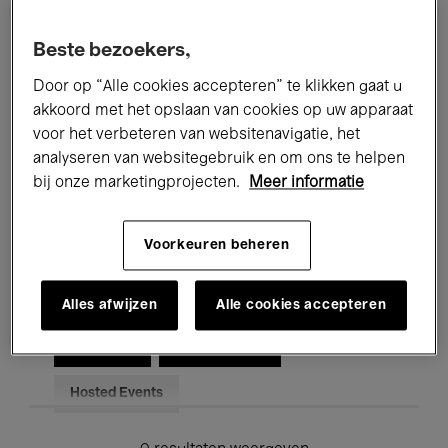
Alle evenementen
Concerten
Beste bezoekers,
Tentoonstellingen
Films
Door op “Alle cookies accepteren” te klikken gaat u
akkoord met het opslaan van cookies op uw apparaat
Performances
Lezingen & Debatten
voor het verbeteren van websitenavigatie, het
analyseren van websitegebruik en om ons te helpen
Jazz
Klassieke Muziek
Global Music
bij onze marketingprojecten.
Meer informatie
Elektronische Muziek
Voorkeuren beheren
Voor iedereen
Kids’ Palace
Alles afwijzen
Alle cookies accepteren
Onderwijs
Rondleidingen
Hosted Events