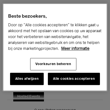
Alle evenementen
Concerten
Beste bezoekers,
Tentoonstellingen
Films
Door op “Alle cookies accepteren” te klikken gaat u
akkoord met het opslaan van cookies op uw apparaat
Performances
Lezingen & Debatten
voor het verbeteren van websitenavigatie, het
analyseren van websitegebruik en om ons te helpen
Jazz
Klassieke Muziek
Global Music
bij onze marketingprojecten.
Meer informatie
Elektronische Muziek
Voorkeuren beheren
Voor iedereen
Kids’ Palace
Alles afwijzen
Alle cookies accepteren
Onderwijs
Rondleidingen
Hosted Events