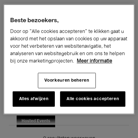
Alle evenementen
Concerten
Beste bezoekers,
Tentoonstellingen
Films
Door op “Alle cookies accepteren” te klikken gaat u
akkoord met het opslaan van cookies op uw apparaat
Performances
Lezingen & Debatten
voor het verbeteren van websitenavigatie, het
analyseren van websitegebruik en om ons te helpen
Jazz
Klassieke Muziek
Global Music
bij onze marketingprojecten.
Meer informatie
Elektronische Muziek
Voorkeuren beheren
Voor iedereen
Kids’ Palace
Alles afwijzen
Alle cookies accepteren
Onderwijs
Rondleidingen
Hosted Events