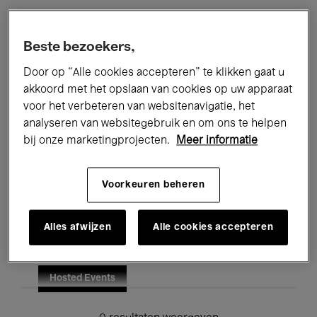
Alle evenementen
Concerten
Beste bezoekers,
Tentoonstellingen
Films
Door op “Alle cookies accepteren” te klikken gaat u
akkoord met het opslaan van cookies op uw apparaat
Performances
Lezingen & Debatten
voor het verbeteren van websitenavigatie, het
analyseren van websitegebruik en om ons te helpen
Jazz
Klassieke Muziek
Global Music
bij onze marketingprojecten.
Meer informatie
Elektronische Muziek
Voorkeuren beheren
Voor iedereen
Kids’ Palace
Alles afwijzen
Alle cookies accepteren
Onderwijs
Rondleidingen
Hosted Events