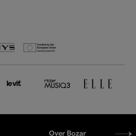
Footer
Over Bozar