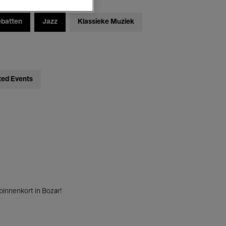
ebatten
Jazz
Klassieke Muziek
ted Events
innenkort in Bozar!