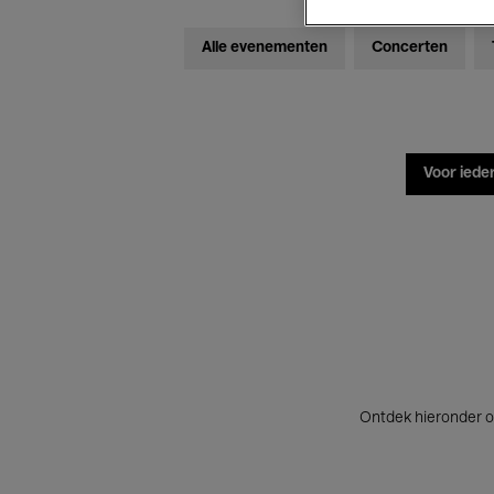
Alle evenementen
Concerten
Voor iede
Ontdek hieronder o