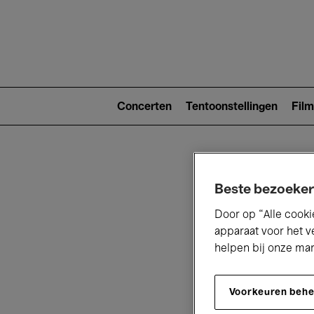
Main
navigat
Main
navigation
Concerten
Tentoonstellingen
Film
(level
2)
Beste bezoeker
Door op “Alle cooki
apparaat voor het v
helpen bij onze ma
V
Voorkeuren beh