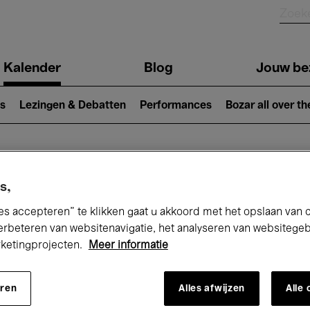
Kalender
Blog
Jouw be
ion
s
Lezingen & Debatten
Performances
Bozar all over th
Nu bij Bozar
s,
es accepteren” te klikken gaat u akkoord met het opslaan van 
erbeteren van websitenavigatie, het analyseren van websitege
rketingprojecten.
Meer informatie
andaag
Komende 7 dagen
Maand
eren
Alles afwijzen
Alle
Maandag 15 - Maandag 22 Juni 2026