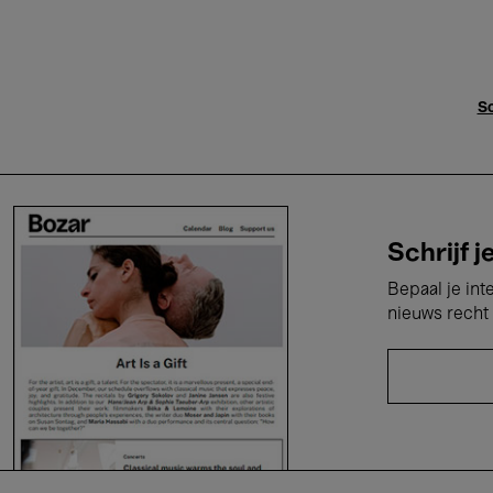
Sc
Schrijf j
Bepaal je int
nieuws recht 