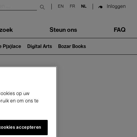
Inloggen
EN
FR
NL
Submit search
zoek
Steun ons
FAQ
e P(a)lace
Digital Arts
Bozar Books
cookies op uw
bruik en om ons te
 cookies accepteren