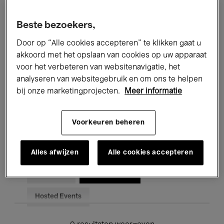
Alle evenementen
Concerten
Beste bezoekers,
Tentoonstellingen
Films
Door op “Alle cookies accepteren” te klikken gaat u
akkoord met het opslaan van cookies op uw apparaat
Performances
Lezingen & Debatten
voor het verbeteren van websitenavigatie, het
analyseren van websitegebruik en om ons te helpen
Jazz
Klassieke Muziek
Global Music
bij onze marketingprojecten.
Meer informatie
Elektronische Muziek
Voorkeuren beheren
Voor iedereen
Kids’ Palace
Alles afwijzen
Alle cookies accepteren
Onderwijs
Rondleidingen
Hosted Events