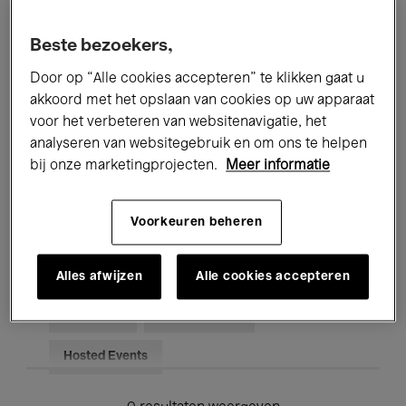
Alle evenementen
Concerten
Beste bezoekers,
Tentoonstellingen
Films
Door op “Alle cookies accepteren” te klikken gaat u
akkoord met het opslaan van cookies op uw apparaat
Performances
Lezingen & Debatten
voor het verbeteren van websitenavigatie, het
analyseren van websitegebruik en om ons te helpen
Jazz
Klassieke Muziek
Global Music
bij onze marketingprojecten.
Meer informatie
Elektronische Muziek
Voorkeuren beheren
Voor iedereen
Kids’ Palace
Alles afwijzen
Alle cookies accepteren
Onderwijs
Rondleidingen
Hosted Events