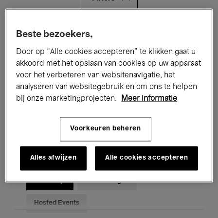
Alle evenementen
Concerten
Beste bezoekers,
Door op “Alle cookies accepteren” te klikken gaat u
Tentoonstellingen
Films
akkoord met het opslaan van cookies op uw apparaat
Performances
Lezingen & Debatten
voor het verbeteren van websitenavigatie, het
analyseren van websitegebruik en om ons te helpen
Jazz
Klassieke Muziek
Global Music
bij onze marketingprojecten.
Meer informatie
Elektronische Muziek
Voorkeuren beheren
Alles afwijzen
Alle cookies accepteren
Voor iedereen
Kids’ Palace
Onderwijs
Rondleidingen
Hosted Events