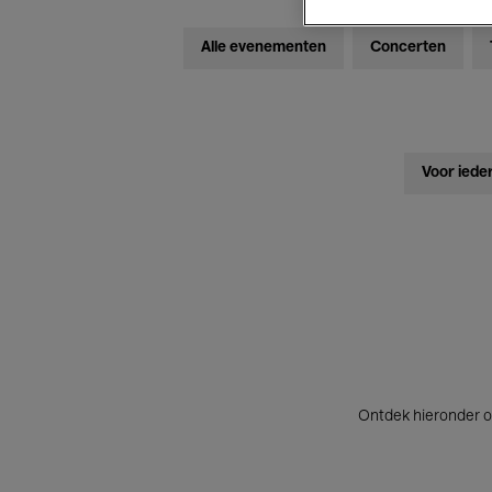
Alle evenementen
Concerten
Voor iede
Ontdek hieronder o