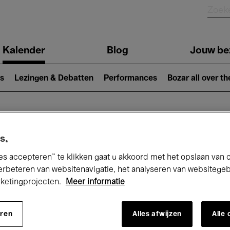
Kalender
Blog
Jouw be
ion
s
Lezingen & Debatten
Performances
Bozar all over th
Nu bij Bozar
s,
es accepteren” te klikken gaat u akkoord met het opslaan van 
erbeteren van websitenavigatie, het analyseren van websitege
rketingprojecten.
Meer informatie
andaag
Komende 7 dagen
Maand
eren
Alles afwijzen
Alle
Donderdag 18 - Donderdag 25 Juni 2026