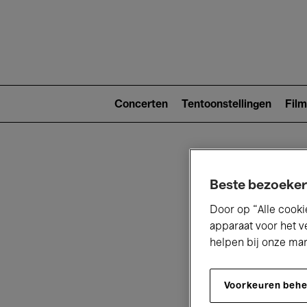
Main
navigat
Main
navigation
Concerten
Tentoonstellingen
Film
(level
2)
Beste bezoeker
Door op “Alle cooki
apparaat voor het v
helpen bij onze ma
V
Voorkeuren beh