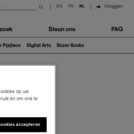
Inloggen
EN
FR
NL
Submit search
zoek
Steun ons
FAQ
e P(a)lace
Digital Arts
Bozar Books
cookies op uw
bruik en om ons te
 cookies accepteren