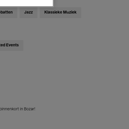
ebatten
Jazz
Klassieke Muziek
ted Events
innenkort in Bozar!