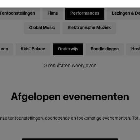
Tentoonstellingen
Films
Performances
Lezingen & D
Global Music
Elektronische Muziek
reen
Kids’ Palace
Onderwijs
Rondleidingen
Hos
0 resultaten weergeven
Afgelopen evenementen
nze tentoonstellingen, doorlopende en toekomstige evenementen. Tot b