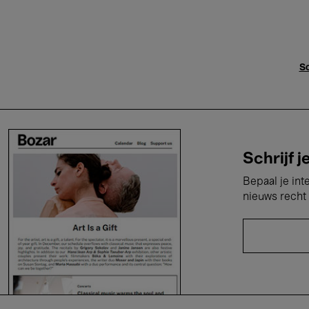
Sc
Schrijf j
Bepaal je int
nieuws recht 