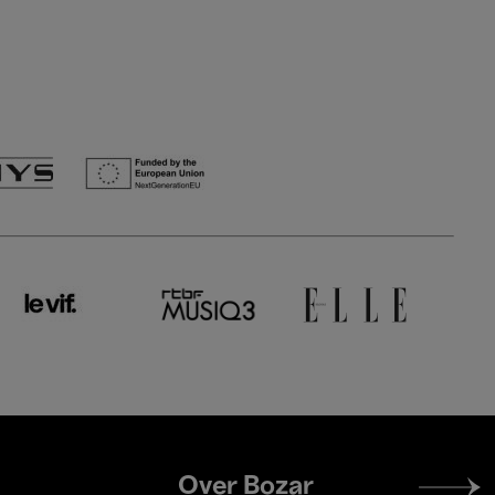
Footer
Over Bozar