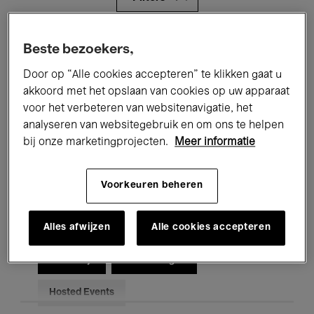
Alle evenementen
Concerten
Beste bezoekers,
Door op “Alle cookies accepteren” te klikken gaat u
Tentoonstellingen
Films
akkoord met het opslaan van cookies op uw apparaat
Performances
Lezingen & Debatten
voor het verbeteren van websitenavigatie, het
analyseren van websitegebruik en om ons te helpen
Jazz
Klassieke Muziek
Global Music
bij onze marketingprojecten.
Meer informatie
Elektronische Muziek
Voorkeuren beheren
Alles afwijzen
Alle cookies accepteren
Voor iedereen
Kids’ Palace
Onderwijs
Rondleidingen
Hosted Events