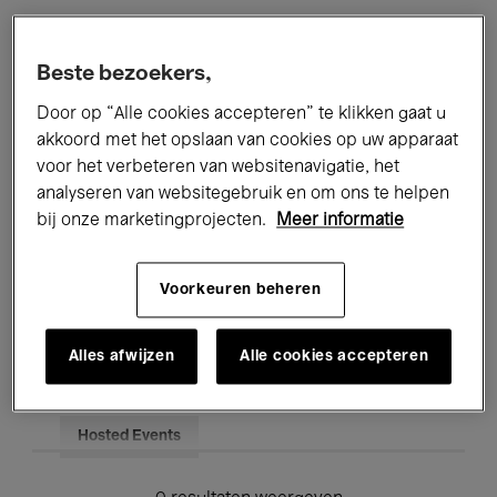
Alle evenementen
Concerten
Beste bezoekers,
Tentoonstellingen
Films
Door op “Alle cookies accepteren” te klikken gaat u
akkoord met het opslaan van cookies op uw apparaat
Performances
Lezingen & Debatten
voor het verbeteren van websitenavigatie, het
analyseren van websitegebruik en om ons te helpen
Jazz
Klassieke Muziek
Global Music
bij onze marketingprojecten.
Meer informatie
Elektronische Muziek
Voorkeuren beheren
Voor iedereen
Kids’ Palace
Alles afwijzen
Alle cookies accepteren
Onderwijs
Rondleidingen
Hosted Events