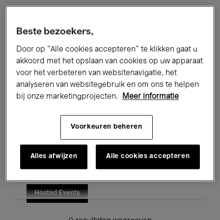
Alle evenementen
Concerten
Beste bezoekers,
Tentoonstellingen
Films
Door op “Alle cookies accepteren” te klikken gaat u
akkoord met het opslaan van cookies op uw apparaat
Performances
Lezingen & Debatten
voor het verbeteren van websitenavigatie, het
analyseren van websitegebruik en om ons te helpen
Jazz
Klassieke Muziek
Global Music
bij onze marketingprojecten.
Meer informatie
Elektronische Muziek
Voorkeuren beheren
Voor iedereen
Kids’ Palace
Alles afwijzen
Alle cookies accepteren
Onderwijs
Rondleidingen
Hosted Events