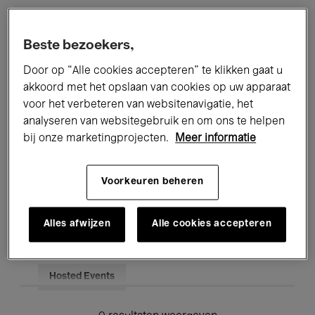
Alle evenementen
Concerten
Beste bezoekers,
Tentoonstellingen
Films
Door op “Alle cookies accepteren” te klikken gaat u
akkoord met het opslaan van cookies op uw apparaat
Performances
Lezingen & Debatten
voor het verbeteren van websitenavigatie, het
analyseren van websitegebruik en om ons te helpen
Jazz
Klassieke Muziek
Global Music
bij onze marketingprojecten.
Meer informatie
Elektronische Muziek
Voorkeuren beheren
Voor iedereen
Kids’ Palace
Alles afwijzen
Alle cookies accepteren
Onderwijs
Rondleidingen
Hosted Events