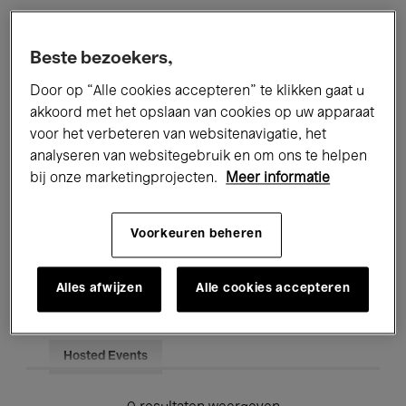
Alle evenementen
Concerten
Beste bezoekers,
Tentoonstellingen
Films
Door op “Alle cookies accepteren” te klikken gaat u
akkoord met het opslaan van cookies op uw apparaat
Performances
Lezingen & Debatten
voor het verbeteren van websitenavigatie, het
analyseren van websitegebruik en om ons te helpen
Jazz
Klassieke Muziek
Global Music
bij onze marketingprojecten.
Meer informatie
Elektronische Muziek
Voorkeuren beheren
Voor iedereen
Kids’ Palace
Alles afwijzen
Alle cookies accepteren
Onderwijs
Rondleidingen
Hosted Events