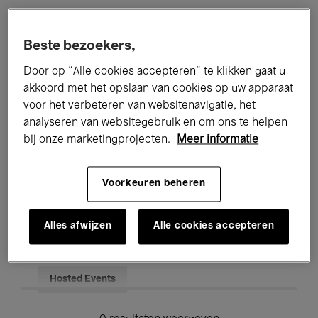
Alle evenementen
Concerten
Beste bezoekers,
Tentoonstellingen
Films
Door op “Alle cookies accepteren” te klikken gaat u
akkoord met het opslaan van cookies op uw apparaat
Performances
Lezingen & Debatten
voor het verbeteren van websitenavigatie, het
analyseren van websitegebruik en om ons te helpen
Jazz
Klassieke Muziek
Global Music
bij onze marketingprojecten.
Meer informatie
Elektronische Muziek
Voorkeuren beheren
Voor iedereen
Kids’ Palace
Alles afwijzen
Alle cookies accepteren
Onderwijs
Rondleidingen
Hosted Events