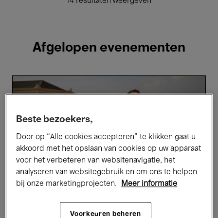
14 resultaten weergeven
Afgelopen evenementen
Film
in
Bozar
deze
zomer
Beste bezoekers,
Door op “Alle cookies accepteren” te klikken gaat u
akkoord met het opslaan van cookies op uw apparaat
voor het verbeteren van websitenavigatie, het
analyseren van websitegebruik en om ons te helpen
bij onze marketingprojecten.
Meer informatie
Voorkeuren beheren