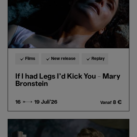
You
-
Mary
Bronstein
Films
New release
Replay
If I had Legs I'd Kick You - Mary
Bronstein
16 → 19
Juli'26
8 €
Vanaf
Rosalie
-
Stephanie