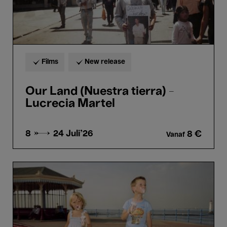
Films
New release
Our Land (Nuestra tierra) -
Lucrecia Martel
8 → 24
Juli'26
8 €
Vanaf
I
am
Martin
Parr
-
Lee
Shulman