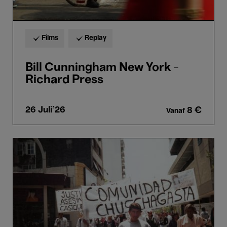
Films
Replay
Bill Cunningham New York -
Richard Press
26 Juli'26
8 €
Vanaf
Our
Land
(Nuestra
tierra)
-
Lucrecia
Martel