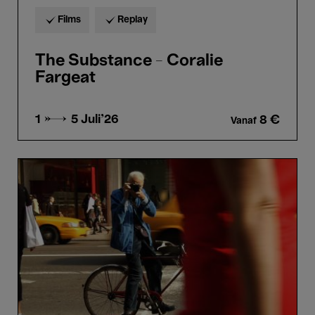
Films
Replay
The Substance - Coralie
Fargeat
1 → 5
Juli'26
8 €
Vanaf
Bill
Cunningham
New
York
-
Richard
Press