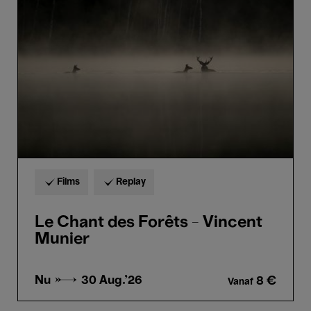
des
Forêts
-
Vincent
Munier
Films
Replay
Le Chant des Forêts - Vincent
Munier
Nu →
30 Aug.'26
8 €
Vanaf