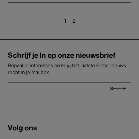
Paginering
Huidige
1
Pagina
2
pagina
Schrijf je in op onze nieuwsbrief
Bepaal je interesses en krijg het laatste Bozar nieuws
recht in je mailbox
Volg ons