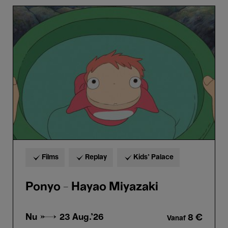
Ponyo
-
Hayao
Miyazaki
Films
Replay
Kids’ Palace
Ponyo - Hayao Miyazaki
Nu →
23 Aug.'26
8 €
Vanaf