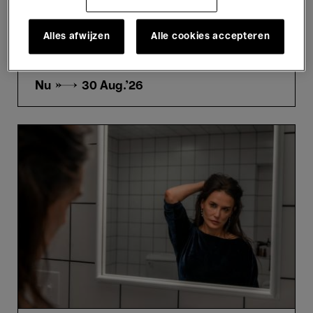
Films
New release
Replay
Alles afwijzen
Alle cookies accepteren
Film in Bozar deze zomer
Nu →
30 Aug.'26
The
Substance
-
Coralie
Fargeat