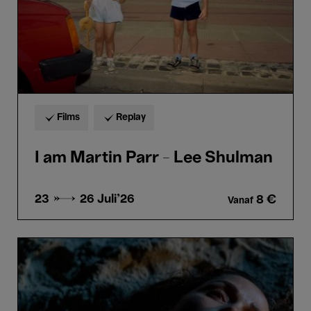
Films
Replay
I am Martin Parr - Lee Shulman
23 → 26
Juli'26
8 €
Vanaf
If
I
had
Legs
I'd
Kick