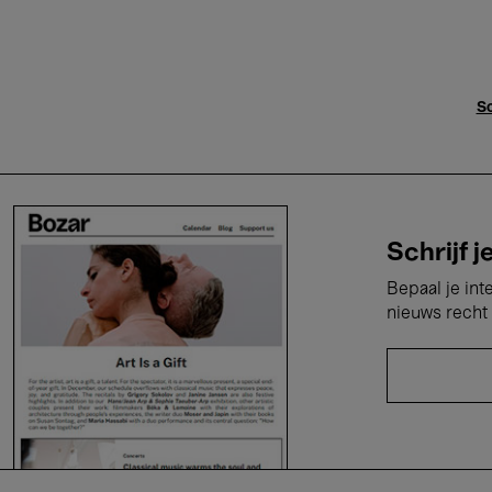
Sc
Schrijf j
Bepaal je int
nieuws recht 