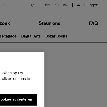
Inloggen
EN
FR
NL
Submit search
zoek
Steun ons
FAQ
e P(a)lace
Digital Arts
Bozar Books
cookies op uw
bruik en om ons te
 cookies accepteren