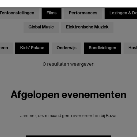
Tentoonstellingen
Films
Performances
Lezingen & D
Global Music
Elektronische Muziek
reen
Kids’ Palace
Onderwijs
Rondleidingen
Hos
0 resultaten weergeven
Afgelopen evenementen
Jammer, deze maand geen evenementen bij Bozar