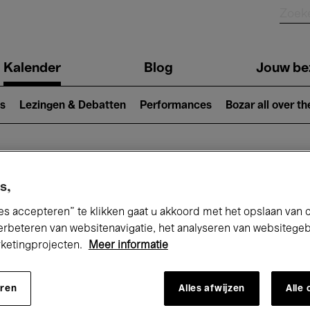
Kalender
Blog
Jouw be
ion
s
Lezingen & Debatten
Performances
Bozar all over th
Nu bij Bozar
s,
es accepteren” te klikken gaat u akkoord met het opslaan van 
erbeteren van websitenavigatie, het analyseren van websitege
rketingprojecten.
Meer informatie
andaag
Komende 7 dagen
Maand
eren
Alles afwijzen
Alle
Woensdag 01 - Vrijdag 31 Juli 2026