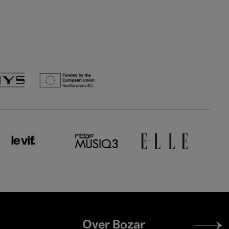
Footer
Over Bozar