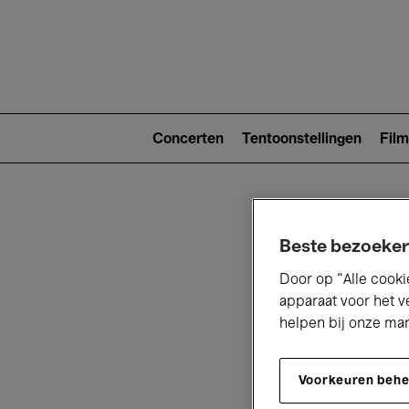
Main
navigat
Main
navigation
Concerten
Tentoonstellingen
Film
(level
2)
Beste bezoeker
Door op “Alle cooki
apparaat voor het v
helpen bij onze ma
V
Voorkeuren beh