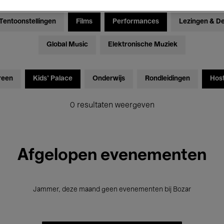
Tentoonstellingen
Films
Performances
Lezingen & D
Global Music
Elektronische Muziek
reen
Kids’ Palace
Onderwijs
Rondleidingen
Hos
0 resultaten weergeven
Afgelopen evenementen
Jammer, deze maand geen evenementen bij Bozar