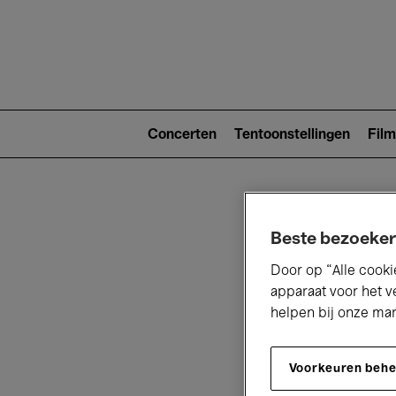
Main
navigat
Main
navigation
Concerten
Tentoonstellingen
Film
(level
2)
Beste bezoeker
Door op “Alle cooki
apparaat voor het v
helpen bij onze ma
V
Voorkeuren beh