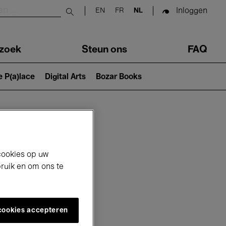
Inloggen
EN
FR
NL
Submit search
zoek
Steun ons
FAQ
e P(a)lace
Digital Arts
Bozar Books
cookies op uw
bruik en om ons te
 cookies accepteren