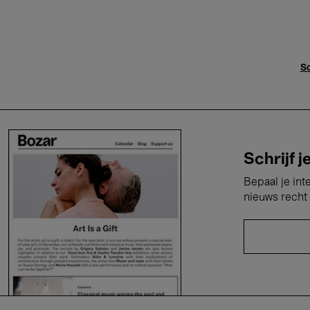
Sc
Schrijf j
Bepaal je int
nieuws recht 