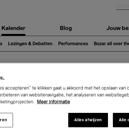
Kalender
Blog
Jouw be
ion
s
Lezingen & Debatten
Performances
Bozar all over th
Nu bij Bozar
s,
es accepteren” te klikken gaat u akkoord met het opslaan van 
erbeteren van websitenavigatie, het analyseren van websitege
rketingprojecten.
Meer informatie
andaag
Komende 7 dagen
Maand
eren
Alles afwijzen
Alle
Woensdag 01 - Vrijdag 31 Juli 2026