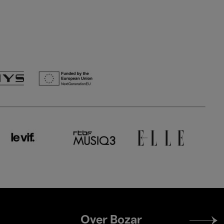
Footer
Over Bozar