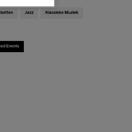
ebatten
Jazz
Klassieke Muziek
ted Events