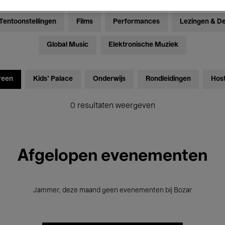
Tentoonstellingen
Films
Performances
Lezingen & D
Global Music
Elektronische Muziek
reen
Kids’ Palace
Onderwijs
Rondleidingen
Hos
0 resultaten weergeven
Afgelopen evenementen
Jammer, deze maand geen evenementen bij Bozar