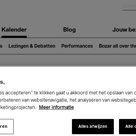
Kalender
Blog
Jouw be
ion
s
Lezingen & Debatten
Performances
Bozar all over th
Nu bij Bozar
s,
es accepteren” te klikken gaat u akkoord met het opslaan van 
erbeteren van websitenavigatie, het analyseren van websitege
rketingprojecten.
Meer informatie
andaag
Komende 7 dagen
Maand
eren
Alles afwijzen
Alle
Woensdag 01 - Vrijdag 31 Juli 2026