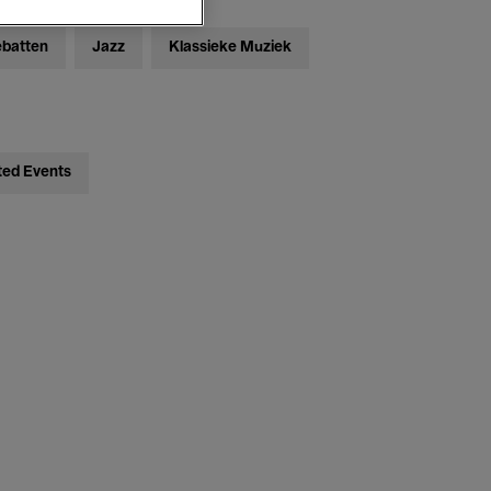
ebatten
Jazz
Klassieke Muziek
ted Events