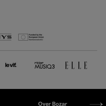
Footer
Over Bozar