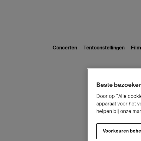
Main
navigat
Main
navigation
Concerten
Tentoonstellingen
Film
(level
2)
Beste bezoeker
Door op “Alle cooki
apparaat voor het v
helpen bij onze ma
V
Voorkeuren beh