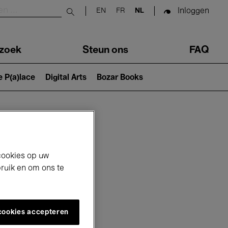
Inloggen
EN
FR
NL
Submit search
zoek
Steun ons
FAQ
e P(a)lace
Digital Arts
Bozar Books
cookies op uw
bruik en om ons te
 cookies accepteren