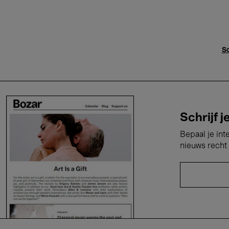
Sc
Schrijf j
Bepaal je int
nieuws recht 