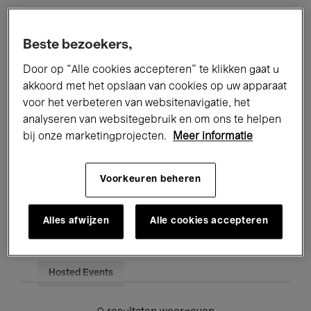
Alle evenementen
Concerten
Beste bezoekers,
Tentoonstellingen
Films
Door op “Alle cookies accepteren” te klikken gaat u
akkoord met het opslaan van cookies op uw apparaat
Performances
Lezingen & Debatten
voor het verbeteren van websitenavigatie, het
analyseren van websitegebruik en om ons te helpen
Jazz
Klassieke Muziek
Global Music
bij onze marketingprojecten.
Meer informatie
Elektronische Muziek
Voorkeuren beheren
Voor iedereen
Kids’ Palace
Alles afwijzen
Alle cookies accepteren
Onderwijs
Rondleidingen
Hosted Events