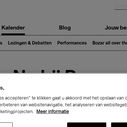
Kalender
Blog
Jouw be
ion
s
Lezingen & Debatten
Performances
Bozar all over th
Nu bij Bozar
s,
es accepteren” te klikken gaat u akkoord met het opslaan van 
andaag
Komende 7 dagen
Maand
erbeteren van websitenavigatie, het analyseren van websitege
rketingprojecten.
Meer informatie
Woensdag 01 - Vrijdag 31 Juli 2026