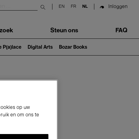
Inloggen
EN
FR
NL
Submit search
zoek
Steun ons
FAQ
e P(a)lace
Digital Arts
Bozar Books
cookies op uw
bruik en om ons te