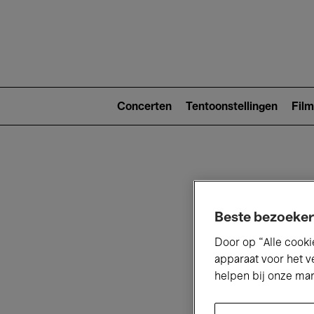
Main
navigat
Main
navigation
Concerten
Tentoonstellingen
Film
(level
2)
Beste bezoeker
Door op “Alle cooki
V
apparaat voor het v
helpen bij onze ma