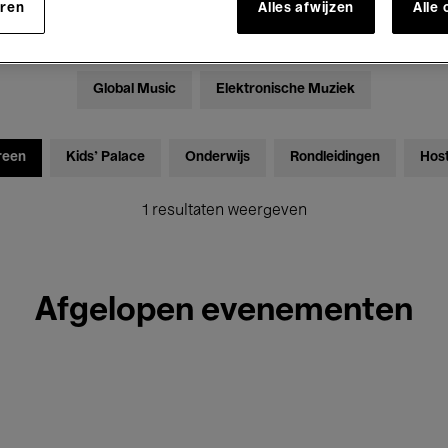
eren
Alles afwijzen
Alle
Tentoonstellingen
Films
Performances
Lezingen & D
Global Music
Elektronische Muziek
reen
Kids’ Palace
Onderwijs
Rondleidingen
Hos
1 resultaten weergeven
Afgelopen evenementen