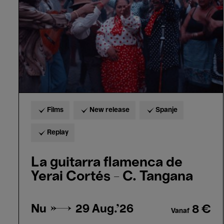
Yerai
Cortés
-
C.
Tangana
Films
New release
Spanje
Replay
La guitarra flamenca de
Yerai Cortés - C. Tangana
Nu →
29 Aug.'26
8 €
Vanaf