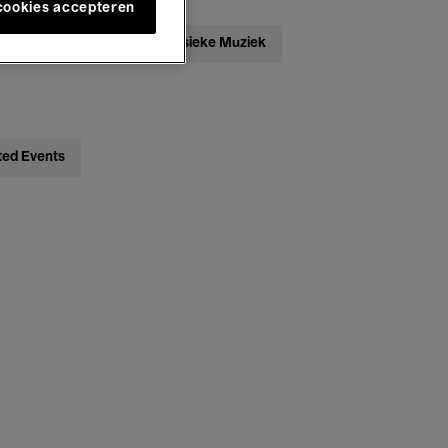
 cookies accepteren
ebatten
Jazz
Klassieke Muziek
ted Events