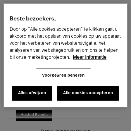
Alle evenementen
Concerten
Beste bezoekers,
Tentoonstellingen
Films
Door op “Alle cookies accepteren” te klikken gaat u
akkoord met het opslaan van cookies op uw apparaat
Performances
Lezingen & Debatten
voor het verbeteren van websitenavigatie, het
analyseren van websitegebruik en om ons te helpen
Jazz
Klassieke Muziek
Global Music
bij onze marketingprojecten.
Meer informatie
Elektronische Muziek
Voorkeuren beheren
Voor iedereen
Kids’ Palace
Alles afwijzen
Alle cookies accepteren
Onderwijs
Rondleidingen
Hosted Events