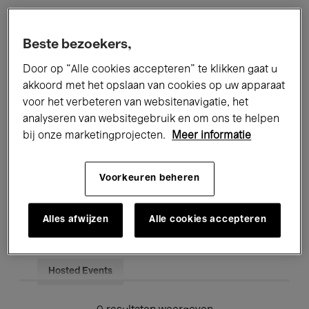
Alle evenementen
Concerten
Beste bezoekers,
Tentoonstellingen
Films
Door op “Alle cookies accepteren” te klikken gaat u
akkoord met het opslaan van cookies op uw apparaat
Performances
Lezingen & Debatten
voor het verbeteren van websitenavigatie, het
analyseren van websitegebruik en om ons te helpen
Jazz
Klassieke Muziek
Global Music
bij onze marketingprojecten.
Meer informatie
Elektronische Muziek
Voorkeuren beheren
Voor iedereen
Kids’ Palace
Alles afwijzen
Alle cookies accepteren
Onderwijs
Rondleidingen
Hosted Events