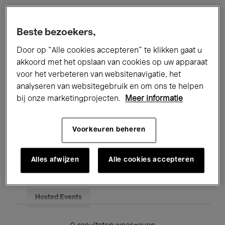
Alle evenementen
Concerten
Beste bezoekers,
Tentoonstellingen
Films
Door op “Alle cookies accepteren” te klikken gaat u
akkoord met het opslaan van cookies op uw apparaat
Performances
Lezingen & Debatten
voor het verbeteren van websitenavigatie, het
analyseren van websitegebruik en om ons te helpen
Jazz
Klassieke Muziek
Global Music
bij onze marketingprojecten.
Meer informatie
Elektronische Muziek
Voorkeuren beheren
Voor iedereen
Kids’ Palace
Alles afwijzen
Alle cookies accepteren
Onderwijs
Rondleidingen
Hosted Events