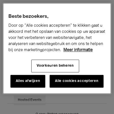
Alle evenementen
Concerten
Beste bezoekers,
Tentoonstellingen
Films
Door op “Alle cookies accepteren” te klikken gaat u
akkoord met het opslaan van cookies op uw apparaat
Performances
Lezingen & Debatten
voor het verbeteren van websitenavigatie, het
analyseren van websitegebruik en om ons te helpen
Jazz
Klassieke Muziek
Global Music
bij onze marketingprojecten.
Meer informatie
Elektronische Muziek
Voorkeuren beheren
Voor iedereen
Kids’ Palace
Alles afwijzen
Alle cookies accepteren
Onderwijs
Rondleidingen
Hosted Events