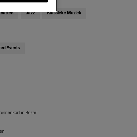
ebatten
Jazz
Klassieke Muziek
ted Events
innenkort in Bozar!
ten