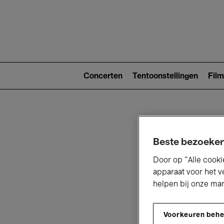
Main
navigat
Main
navigation
Concerten
Tentoonstellingen
Film
(level
2)
Beste bezoeker
Door op “Alle cooki
apparaat voor het v
V
helpen bij onze ma
Voorkeuren beh