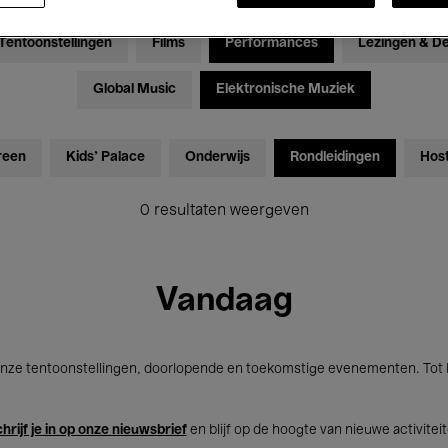
Tentoonstellingen
Films
Performances
Lezingen & D
Global Music
Elektronische Muziek
reen
Kids’ Palace
Onderwijs
Rondleidingen
Hos
0 resultaten weergeven
Vandaag
nze tentoonstellingen, doorlopende en toekomstige evenementen. Tot b
hrijf je in op onze nieuwsbrief
en blijf op de hoogte van nieuwe activitei