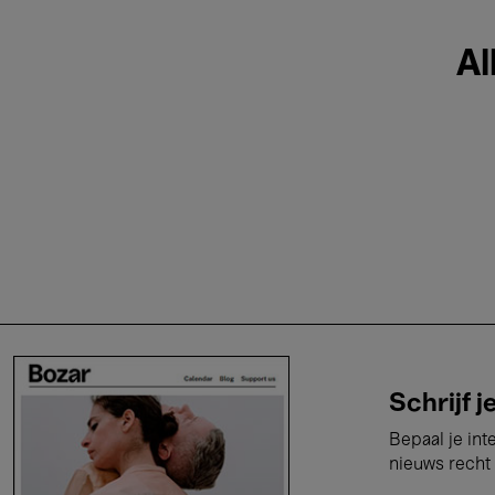
Al
Schrijf j
Bepaal je int
nieuws recht 