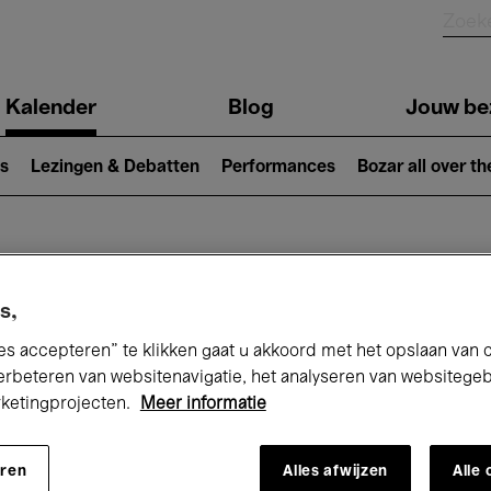
Kalender
Blog
Jouw be
ion
s
Lezingen & Debatten
Performances
Bozar all over th
Nu bij Bozar
s,
es accepteren” te klikken gaat u akkoord met het opslaan van 
erbeteren van websitenavigatie, het analyseren van websitege
andaag
Komende 7 dagen
Augustus
rketingprojecten.
Meer informatie
Zaterdag 01 - Maandag 31 Augustus 202
eren
Alles afwijzen
Alle