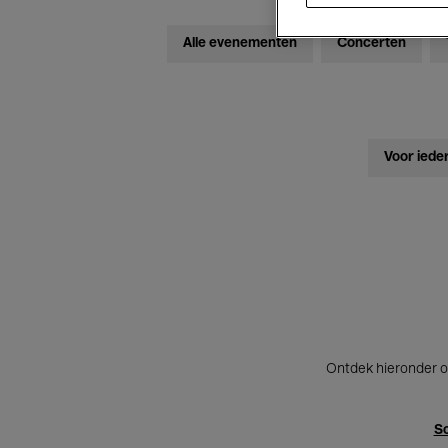
Alle evenementen
Concerten
Voor iede
Ontdek hieronder o
Sc