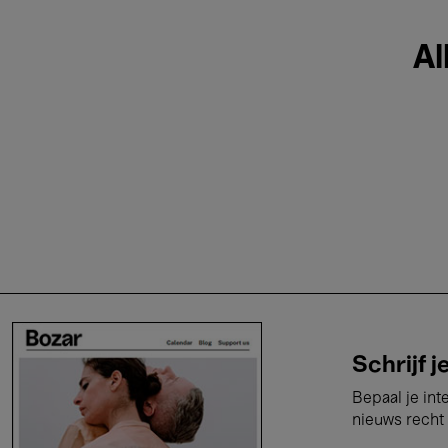
Al
Schrijf j
Bepaal je int
nieuws recht 