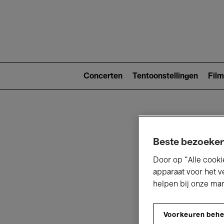
Main
navigat
Main
navigation
Concerten
Tentoonstellingen
Film
(level
2)
Beste bezoeker
Door op “Alle cooki
apparaat voor het v
V
helpen bij onze ma
Voorkeuren beh