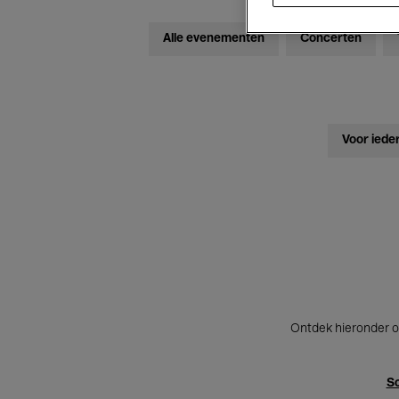
Alle evenementen
Concerten
Voor iede
Ontdek hieronder o
Sc