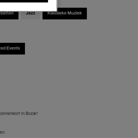
ebatten
Jazz
Klassieke Muziek
ted Events
innenkort in Bozar!
ten