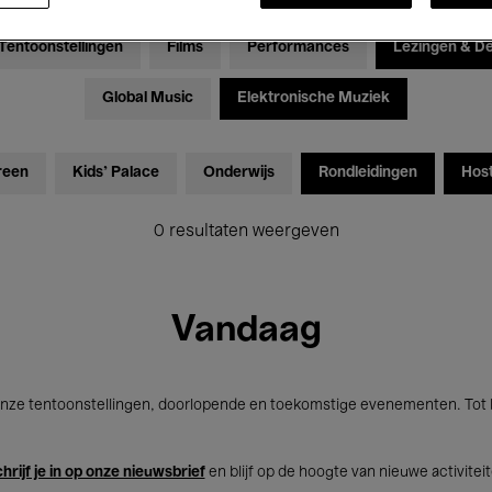
Tentoonstellingen
Films
Performances
Lezingen & D
Global Music
Elektronische Muziek
reen
Kids’ Palace
Onderwijs
Rondleidingen
Hos
0 resultaten weergeven
Vandaag
nze tentoonstellingen, doorlopende en toekomstige evenementen. Tot b
hrijf je in op onze nieuwsbrief
en blijf op de hoogte van nieuwe activitei