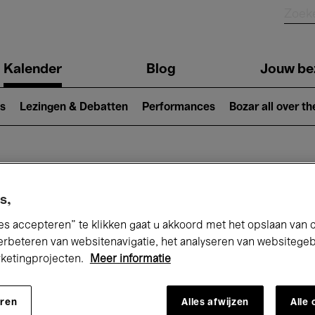
Kalender
Blog
Jouw be
ion
s
Lezingen & Debatten
Performances
Bozar all over th
Nu bij Bozar
s,
es accepteren” te klikken gaat u akkoord met het opslaan van 
erbeteren van websitenavigatie, het analyseren van websitege
andaag
Komende 7 dagen
Augustus
rketingprojecten.
Meer informatie
Zaterdag 01 - Maandag 31 Augustus 202
eren
Alles afwijzen
Alle