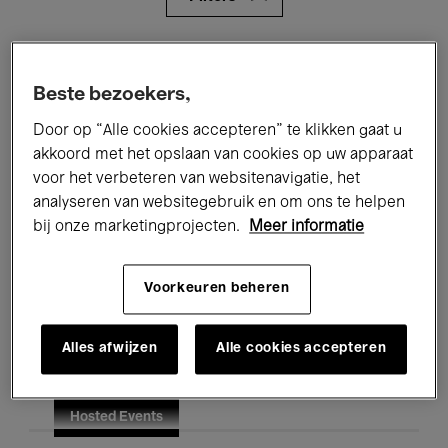
Alle evenementen
Concerten
Beste bezoekers,
Tentoonstellingen
Films
Door op “Alle cookies accepteren” te klikken gaat u
Performances
Lezingen & Debatten
akkoord met het opslaan van cookies op uw apparaat
voor het verbeteren van websitenavigatie, het
Jazz
Klassieke Muziek
Global Music
analyseren van websitegebruik en om ons te helpen
bij onze marketingprojecten.
Meer informatie
Elektronische Muziek
Voorkeuren beheren
Voor iedereen
Kids’ Palace
Alles afwijzen
Alle cookies accepteren
Onderwijs
Rondleidingen
Hosted Events